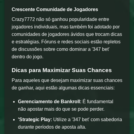
Crescente Comunidade de Jogadores
Crazy7772 não só ganhou popularidade entre
jogadores individuais, mas também foi adotado por
comunidades de jogadores ávidos que trocam dicas
e estratégias. Fóruns e redes sociais estão repletos
de discussões sobre como dominar a '347 bet'
dentro do jogo.
Dicas para Maximizar Suas Chances
Para aqueles que desejam maximizar suas chances
de ganhar, aqui estão algumas dicas essenciais:
Gerenciamento de Bankroll:
É fundamental
não apostar mais do que se pode perder.
'Strategic Play:
Utilize a '347 bet' com sabedoria
durante períodos de aposta alta.