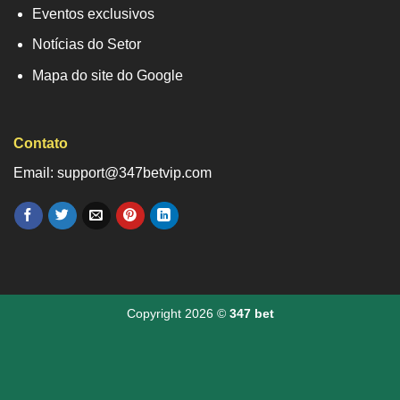
Eventos exclusivos
Notícias do Setor
Mapa do site do Google
Contato
Email: support@347betvip.com
Copyright 2026 ©
347 bet