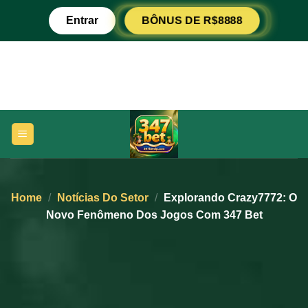
Ir
BÔNUS DE R$8888
Entrar
para
o
conteúdo
Home
/
Notícias Do Setor
/
Explorando Crazy7772: O
Novo Fenômeno Dos Jogos Com 347 Bet