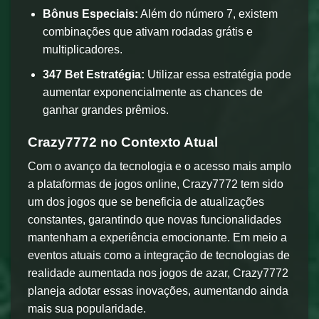
Bônus Especiais:
Além do número 7, existem
combinações que ativam rodadas grátis e
multiplicadores.
347 Bet Estratégia:
Utilizar essa estratégia pode
aumentar exponencialmente as chances de
ganhar grandes prêmios.
Crazy7772 no Contexto Atual
Com o avanço da tecnologia e o acesso mais amplo
a plataformas de jogos online, Crazy7772 tem sido
um dos jogos que se beneficia de atualizações
constantes, garantindo que novas funcionalidades
mantenham a experiência emocionante. Em meio a
eventos atuais como a integração de tecnologias de
realidade aumentada nos jogos de azar, Crazy7772
planeja adotar essas inovações, aumentando ainda
mais sua popularidade.