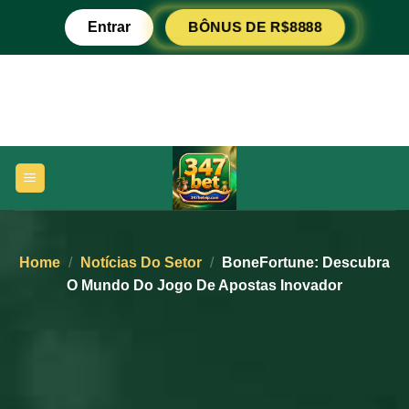
Ir
BÔNUS DE R$8888
Entrar
para
o
conteúdo
Home
/
Notícias Do Setor
/
BoneFortune: Descubra
O Mundo Do Jogo De Apostas Inovador