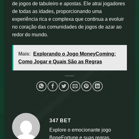
de jogos de tabuleiro e apostas. Ele atrai jogadores
de todas as idades, proporcionando uma
experiência rica e complexa que continua a evoluir
no coração das comunidades de jogos de azar ao
redor do mundo.
Mais:
Explorando o Jogo MoneyComing:
Como Jogar e Quais São as Regras
347 BET
Explore o emocionante jogo
BoneFortune e suas regras,