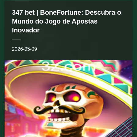
347 bet | BoneFortune: Descubra o
Mundo do Jogo de Apostas
Inovador
2026-05-09