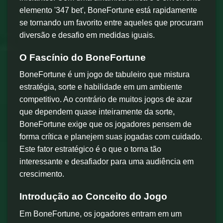
elemento '347 bet', BoneFortune está rapidamente
se tornando um favorito entre aqueles que procuram
diversão e desafio em medidas iguais.
O Fascínio do BoneFortune
BoneFortune é um jogo de tabuleiro que mistura
estratégia, sorte e habilidade em um ambiente
competitivo. Ao contrário de muitos jogos de azar
que dependem quase inteiramente da sorte,
BoneFortune exige que os jogadores pensem de
forma crítica e planejem suas jogadas com cuidado.
Este fator estratégico é o que o torna tão
interessante e desafiador para uma audiência em
crescimento.
Introdução ao Conceito do Jogo
Em BoneFortune, os jogadores entram em um