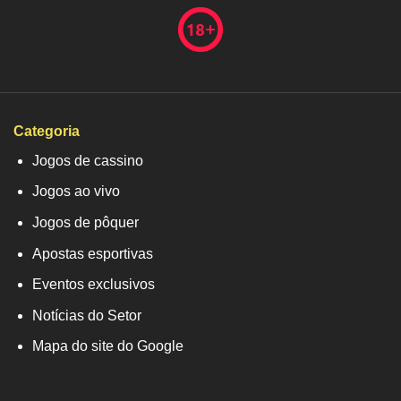
Categoria
Jogos de cassino
Jogos ao vivo
Jogos de pôquer
Apostas esportivas
Eventos exclusivos
Notícias do Setor
Mapa do site do Google