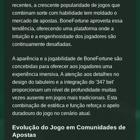
recentes, a crescente popularidade de jogos que
combinam sorte com habilidade tem moldado o
mercado de apostas. BoneFortune aproveita essa
tendência, oferecendo uma plataforma onde a
intuição e a engenhosidade dos jogadores são
continuamente desafiadas.
A aparência e a jogabilidade de BoneFortune são
concebidas para oferecer aos jogadores uma
experiência imersiva. A atenção aos detalhes no
design do tabuleiro e a integração do '347 bet'
proporcionam um nível de profundidade muitas
vezes ausente em jogos mais tradicionais. Esta
combinação de estética e função reforça o apelo
duradouro do jogo no cenário atual.
Evolução do Jogo em Comunidades de
Apostas