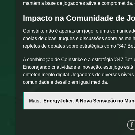
mantém a base de jogadores ativa e comprometida, e
Impacto na Comunidade de J
Coinstrike não é apenas um jogo; é uma comunidade
cheias de dicas, truques e discussões sobre as melho
repletos de debates sobre estratégias como '347 Bet'
A combinação de Coinstrike e a estratégia '347 Be
Encorajando criatividade e inovação, este jogo es
entretenimento digital. Jogadores de diversos níve
comunidade e desafio em igual medida.
Mais:
EnergyJoker: A Nova Sensação no Mun