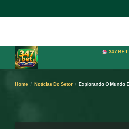
Ir
para
o
conteúdo
347 BET
Home
/
Notícias Do Setor
/
Explorando O Mundo Emp