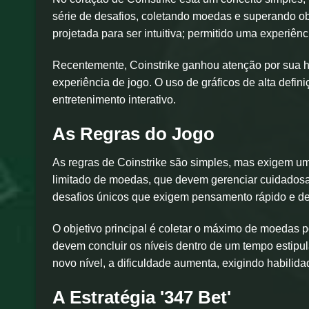
série de desafios, coletando moedas e superando ob
projetada para ser intuitiva; permitido uma experiênc
Recentemente, Coinstrike ganhou atenção por sua ha
experiência de jogo. O uso de gráficos de alta defin
entretenimento interativo.
As Regras do Jogo
As regras de Coinstrike são simples, mas exigem
limitado de moedas, que devem gerenciar cuidados
desafios únicos que exigem pensamento rápido e dec
O objetivo principal é coletar o máximo de moedas p
devem concluir os níveis dentro de um tempo esti
novo nível, a dificuldade aumenta, exigindo habilid
A Estratégia '347 Bet'