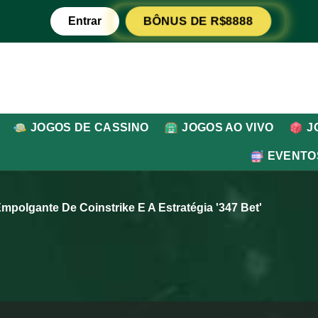
Entrar
BÔNUS DE R$8888
JOGOS DE CASSINO
JOGOS AO VIVO
J
EVENTO
olgante De Coinstrike E A Estratégia '347 Bet'