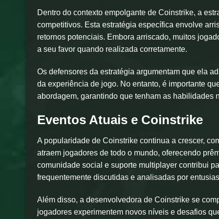
Dentro do contexto empolgante de Coinstrike, a estr
competitivos. Esta estratégia específica envolve ar
retornos potenciais. Embora arriscado, muitos jogad
a seu favor quando realizada corretamente.
Os defensores da estratégia argumentam que ela ad
da experiência de jogo. No entanto, é importante q
abordagem, garantindo que tenham as habilidades n
Eventos Atuais e Coinstrike
A popularidade de Coinstrike continua a crescer, co
atraem jogadores de todo o mundo, oferecendo prêmi
comunidade social e suporte multiplayer contribui p
frequentemente discutidas e analisadas por entusia
Além disso, a desenvolvedora de Coinstrike se comp
jogadores experimentem novos níveis e desafios qu