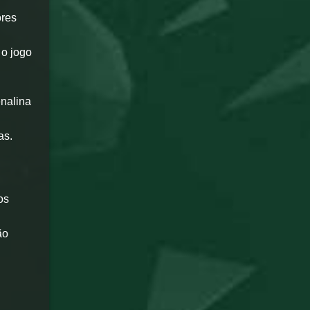
ores
 o jogo
nalina
as.
os
ão