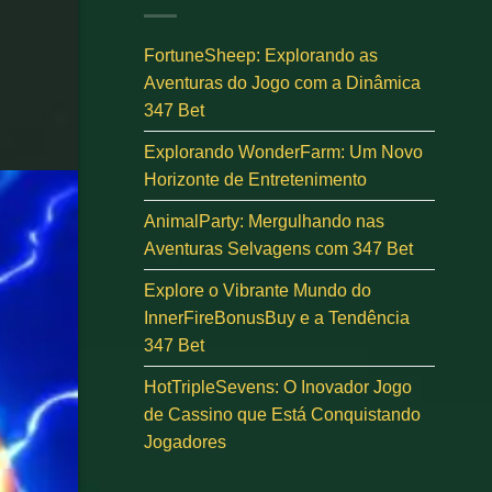
FortuneSheep: Explorando as
Aventuras do Jogo com a Dinâmica
347 Bet
Explorando WonderFarm: Um Novo
Horizonte de Entretenimento
AnimalParty: Mergulhando nas
Aventuras Selvagens com 347 Bet
Explore o Vibrante Mundo do
InnerFireBonusBuy e a Tendência
347 Bet
HotTripleSevens: O Inovador Jogo
de Cassino que Está Conquistando
Jogadores