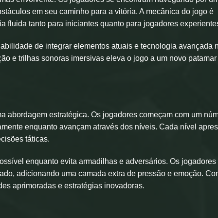
stáculos em seu caminho para a vitória. A mecânica do jogo é
ia fluida tanto para iniciantes quanto para jogadores experiente
bilidade de integrar elementos atuais e tecnologia avançada 
ição e trilhas sonoras imersivas eleva o jogo a um novo patamar
 uma abordagem estratégica. Os jogadores começam com um nú
amente enquanto avançam através dos níveis. Cada nível apre
isões táticas.
ossível enquanto evita armadilhas e adversários. Os jogadores
pulado, adicionando uma camada extra de pressão e emoção. C
ades aprimoradas e estratégias inovadoras.