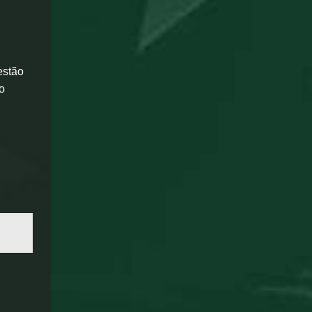
estão
o