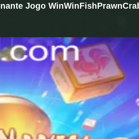
scinante Jogo WinWinFishPrawnCra