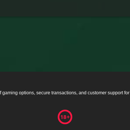
of gaming options, secure transactions, and customer support fo