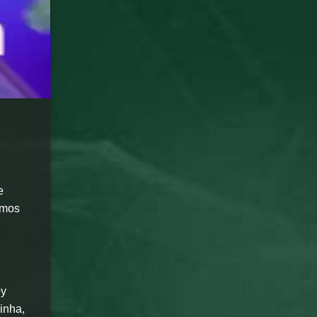
e
emos
ey
inha,