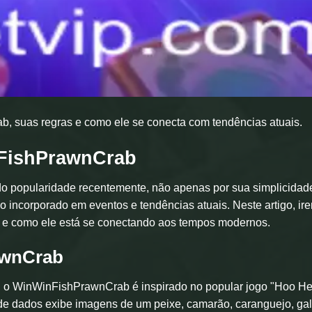
 suas regras e como ele se conecta com tendências atuais.
FishPrawnCrab
popularidade recentemente, não apenas por sua simplicidad
incorporado em eventos e tendências atuais. Neste artigo, ir
ais e como ele está se conectando aos tempos modernos.
awnCrab
ca, o WinWinFishPrawnCrab é inspirado no popular jogo "Hoo H
de dados exibe imagens de um peixe, camarão, caranguejo, gal