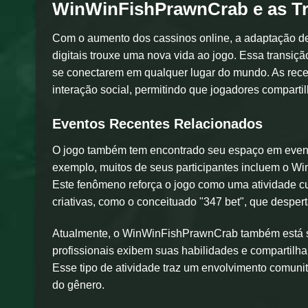
WinWinFishPrawnCrab e as Tr
Com o aumento dos cassinos online, a adaptação d
digitais trouxe uma nova vida ao jogo. Essa transiçã
se conectarem em qualquer lugar do mundo. As recen
interação social, permitindo que jogadores comparti
Eventos Recentes Relacionados
O jogo também tem encontrado seu espaço em eventos
exemplo, muitos de seus participantes incluem o W
Este fenômeno reforça o jogo como uma atividade cu
criativas, como o conceituado "347 bet", que desper
Atualmente, o WinWinFishPrawnCrab também está s
profissionais exibem suas habilidades e compartilh
Esse tipo de atividade traz um envolvimento comunitár
do gênero.