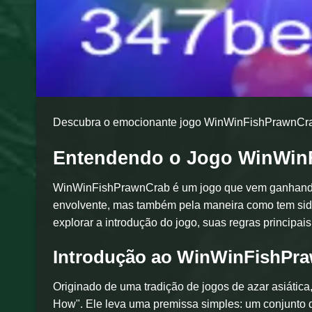
Descubra o emocionante jogo WinWinFishPrawnCrab,
Entendendo o Jogo WinWin
WinWinFishPrawnCrab é um jogo que vem ganhando 
envolvente, mas também pela maneira como tem sido 
explorar a introdução do jogo, suas regras princip
Introdução ao WinWinFishPr
Originado de uma tradição de jogos de azar asiáti
How". Ele leva uma premissa simples: um conjunto 