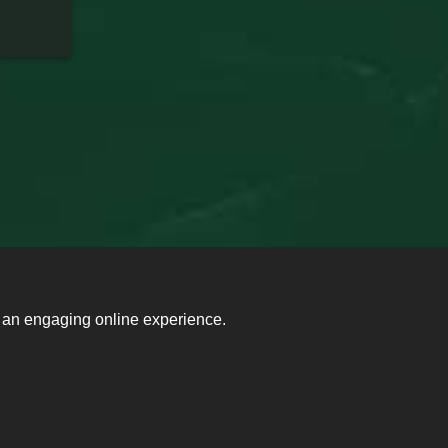
r an engaging online experience.