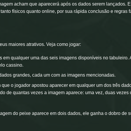
magem acham que aparecerá após os dados serem lançados. E
tanto físicos quanto online, por sua rápida conclusão e regras f
s maiores atrativos. Veja como jogar:
 em qualquer uma das seis imagens disponíveis no tabuleiro. 
lo cassino.
 dados grandes, cada um com as imagens mencionadas.
que o jogador apostou aparecer em qualquer um dos três dado
do de quantas vezes a imagem aparece: uma vez, duas vezes 
magem do peixe aparece em dois dados, ele ganha o dobro de 