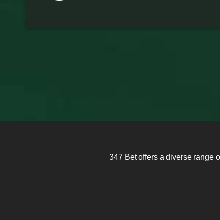
347 Bet offers a diverse range 