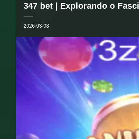
347 bet | Explorando o Fa
2026-03-08