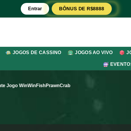
Entrar
BÔNUS DE R$8888
JOGOS DE CASSINO
JOGOS AO VIVO
J
EVENTO
nte Jogo WinWinFishPrawnCrab