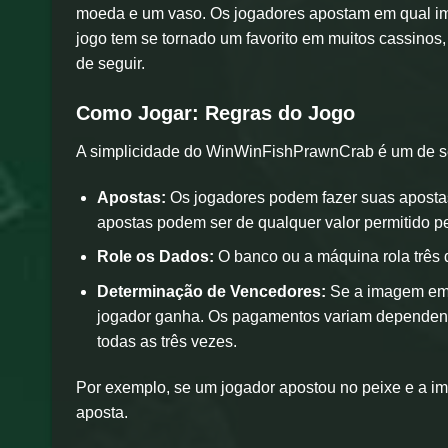
moeda e um vaso. Os jogadores apostam em qual i
jogo tem se tornado um favorito em muitos cassinos, 
de seguir.
Como Jogar: Regras do Jogo
A simplicidade do WinWinFishPrawnCrab é um de seu
Apostas:
Os jogadores podem fazer suas apostas
apostas podem ser de qualquer valor permitido pe
Role os Dados:
O banco ou a máquina rola três
Determinação de Vencedores:
Se a imagem em 
jogador ganha. Os pagamentos variam dependen
todas as três vezes.
Por exemplo, se um jogador apostou no peixe e a i
aposta.