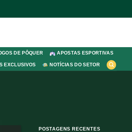
OGOS DE PÔQUER
APOSTAS ESPORTIVAS
S EXCLUSIVOS
NOTÍCIAS DO SETOR
POSTAGENS RECENTES