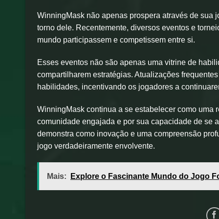
WinningMask não apenas prospera através de sua j
torno dele. Recentemente, diversos eventos e tornei
mundo participassem e competissem entre si.
Esses eventos não são apenas uma vitrine de habi
compartilharem estratégias. Atualizações frequent
habilidades, incentivando os jogadores a continua
WinningMask continua a se estabelecer como uma re
comunidade engajada e por sua capacidade de se ad
demonstra como inovação e uma compreensão profu
jogo verdadeiramente envolvente.
Mais:
Explore o Fascinante Mundo do Jogo F