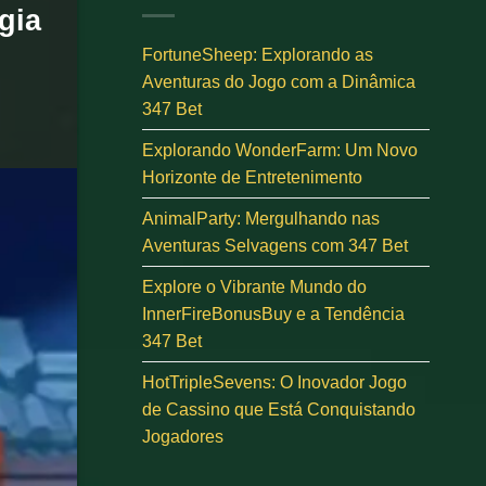
gia
FortuneSheep: Explorando as
Aventuras do Jogo com a Dinâmica
347 Bet
Explorando WonderFarm: Um Novo
Horizonte de Entretenimento
AnimalParty: Mergulhando nas
Aventuras Selvagens com 347 Bet
Explore o Vibrante Mundo do
InnerFireBonusBuy e a Tendência
347 Bet
HotTripleSevens: O Inovador Jogo
de Cassino que Está Conquistando
Jogadores