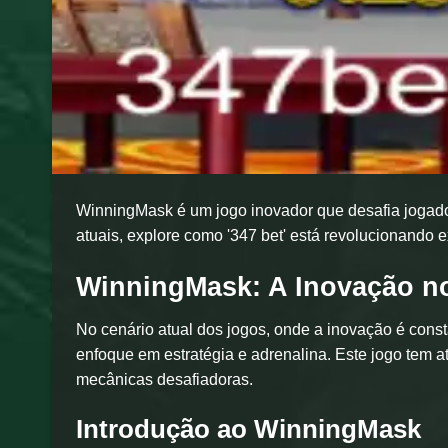
WinningMask é um jogo inovador que desafia jogador
atuais, explore como '347 bet' está revolucionando e
WinningMask: A Inovação n
No cenário atual dos jogos, onde a inovação é con
enfoque em estratégia e adrenalina. Este jogo tem a
mecânicas desafiadoras.
Introdução ao WinningMask