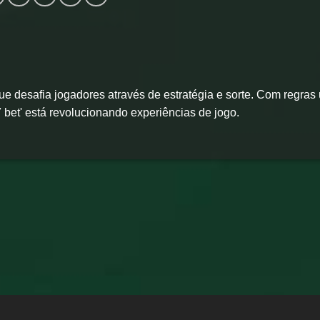
 desafia jogadores através de estratégia e sorte. Com regras
 bet' está revolucionando experiências de jogo.