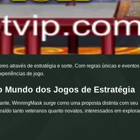
es através de estratégia e sorte. Com regras únicas e eventos
xperiências de jogo.
o Mundo dos Jogos de Estratégia
stante, WinningMask surge como uma proposta distinta com seu
traído tanto veteranos quanto novatos, interessados em explora