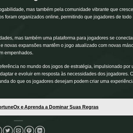
ogabilidade, mas também pela comunidade vibrante que cresc
os foram organizados online, permitindo que jogadores de todo
lidades, mas também uma plataforma para jogadores se conect
es e novas expansões mantêm o jogo atualizado com novas más
rem empenhados.
ferência no mundo dos jogos de estratégia, impulsionado por
aptar e evoluir em resposta às necessidades dos jogadores. O
nda do que os jogadores desejam podem criar uma experiênci
ortuneOx e Aprenda a Dominar Suas Regras