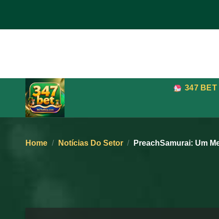
Ir
para
o
conteúdo
347 BET
Home
/
Notícias Do Setor
/
PreachSamurai: Um Me