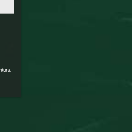
tura,