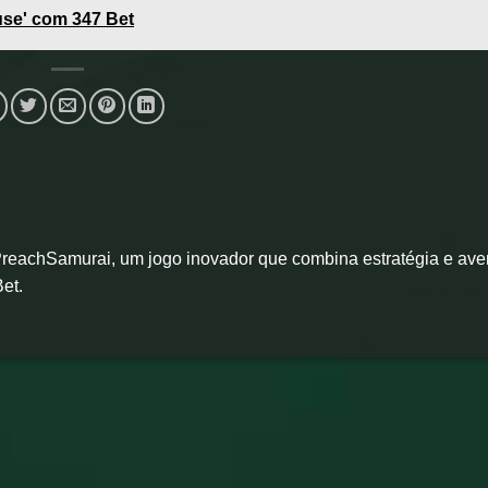
se' com 347 Bet
eachSamurai, um jogo inovador que combina estratégia e aven
et.