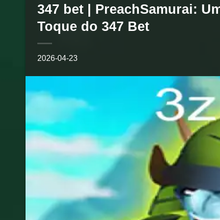
347 bet | PreachSamurai: 
Toque do 347 Bet
2026-04-23