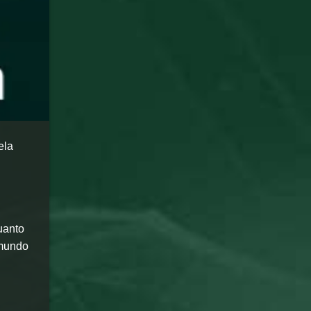
ela
uanto
 mundo