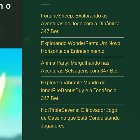
m o
FortuneSheep: Explorando as
Aventuras do Jogo com a Dinâmica
347 Bet
Explorando WonderFarm: Um Novo
Horizonte de Entretenimento
AnimalParty: Mergulhando nas
Aventuras Selvagens com 347 Bet
Explore o Vibrante Mundo do
InnerFireBonusBuy e a Tendência
347 Bet
HotTripleSevens: O Inovador Jogo
de Cassino que Está Conquistando
Jogadores