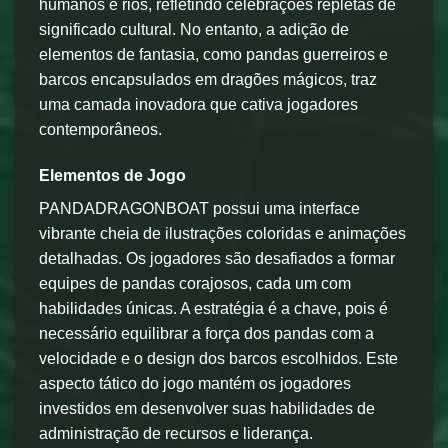
humanos e rios, refletindo celebrações repletas de
significado cultural. No entanto, a adição de
elementos de fantasia, como pandas guerreiros e
barcos encapsulados em dragões mágicos, traz
uma camada inovadora que cativa jogadores
contemporâneos.
Elementos de Jogo
PANDADRAGONBOAT possui uma interface
vibrante cheia de ilustrações coloridas e animações
detalhadas. Os jogadores são desafiados a formar
equipes de pandas corajosos, cada um com
habilidades únicas. A estratégia é a chave, pois é
necessário equilibrar a força dos pandas com a
velocidade e o design dos barcos escolhidos. Este
aspecto tático do jogo mantém os jogadores
investidos em desenvolver suas habilidades de
administração de recursos e liderança.