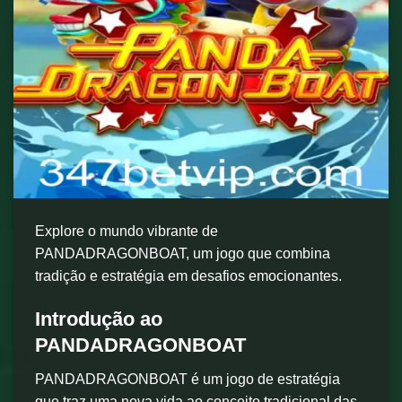
Explore o mundo vibrante de
PANDADRAGONBOAT, um jogo que combina
tradição e estratégia em desafios emocionantes.
Introdução ao
PANDADRAGONBOAT
PANDADRAGONBOAT é um jogo de estratégia
que traz uma nova vida ao conceito tradicional das