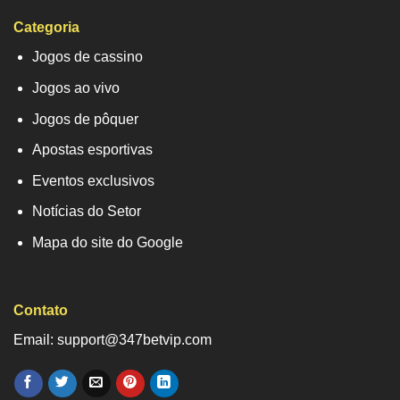
Categoria
Jogos de cassino
Jogos ao vivo
Jogos de pôquer
Apostas esportivas
Eventos exclusivos
Notícias do Setor
Mapa do site do Google
Contato
Email: support@347betvip.com