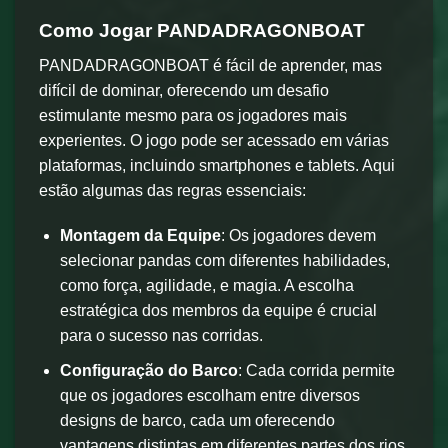
Como Jogar PANDADRAGONBOAT
PANDADRAGONBOAT é fácil de aprender, mas
difícil de dominar, oferecendo um desafio
estimulante mesmo para os jogadores mais
experientes. O jogo pode ser acessado em várias
plataformas, incluindo smartphones e tablets. Aqui
estão algumas das regras essenciais:
Montagem da Equipe
: Os jogadores devem
selecionar pandas com diferentes habilidades,
como força, agilidade, e magia. A escolha
estratégica dos membros da equipe é crucial
para o sucesso nas corridas.
Configuração do Barco
: Cada corrida permite
que os jogadores escolham entre diversos
designs de barco, cada um oferecendo
vantagens distintas em diferentes partes dos rios.