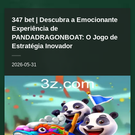
347 bet | Descubra a Emocionante
Experiência de
PANDADRAGONBOAT: O Jogo de
Estratégia Inovador
2026-05-31