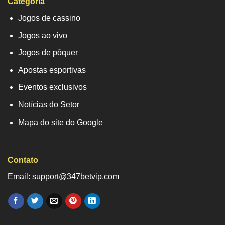
Categoria
Jogos de cassino
Jogos ao vivo
Jogos de pôquer
Apostas esportivas
Eventos exclusivos
Notícias do Setor
Mapa do site do Google
Contato
Email: support@347betvip.com