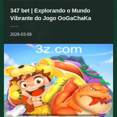
347 bet | Explorando o Mundo
Vibrante do Jogo OoGaChaKa
2026-03-09