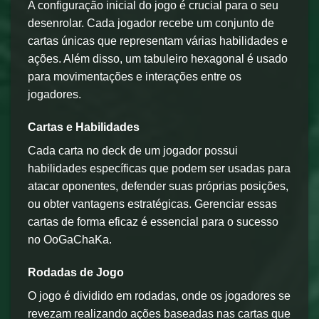
A configuração inicial do jogo é crucial para o seu
desenrolar. Cada jogador recebe um conjunto de
cartas únicas que representam várias habilidades e
ações. Além disso, um tabuleiro hexagonal é usado
para movimentações e interações entre os
jogadores.
Cartas e Habilidades
Cada carta no deck de um jogador possui
habilidades específicas que podem ser usadas para
atacar oponentes, defender suas próprias posições,
ou obter vantagens estratégicas. Gerenciar essas
cartas de forma eficaz é essencial para o sucesso
no OoGaChaKa.
Rodadas de Jogo
O jogo é dividido em rodadas, onde os jogadores se
revezam realizando ações baseadas nas cartas que