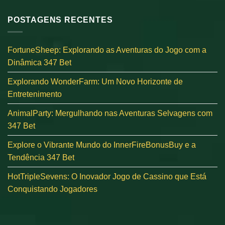
POSTAGENS RECENTES
FortuneSheep: Explorando as Aventuras do Jogo com a
Dinâmica 347 Bet
Explorando WonderFarm: Um Novo Horizonte de
Entretenimento
AnimalParty: Mergulhando nas Aventuras Selvagens com
347 Bet
Explore o Vibrante Mundo do InnerFireBonusBuy e a
Tendência 347 Bet
HotTripleSevens: O Inovador Jogo de Cassino que Está
Conquistando Jogadores