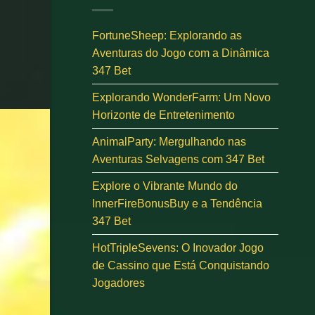
FortuneSheep: Explorando as
Aventuras do Jogo com a Dinâmica
347 Bet
Explorando WonderFarm: Um Novo
Horizonte de Entretenimento
AnimalParty: Mergulhando nas
Aventuras Selvagens com 347 Bet
Explore o Vibrante Mundo do
InnerFireBonusBuy e a Tendência
347 Bet
HotTripleSevens: O Inovador Jogo
de Cassino que Está Conquistando
Jogadores