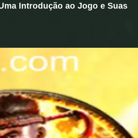
: Uma Introdução ao Jogo e Suas