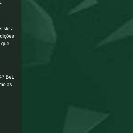
.
istir a
ndições
o que
47 Bet,
omo as