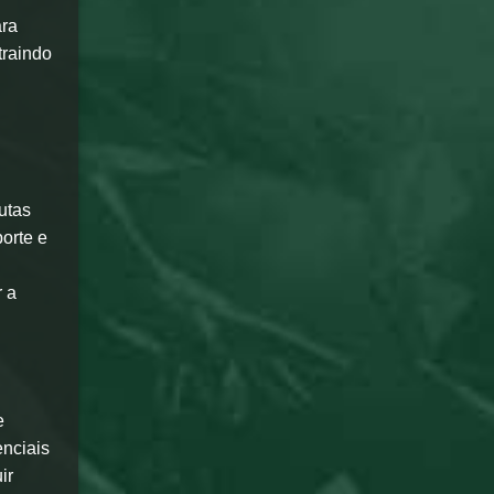
ara
traindo
utas
orte e
r a
e
enciais
ir