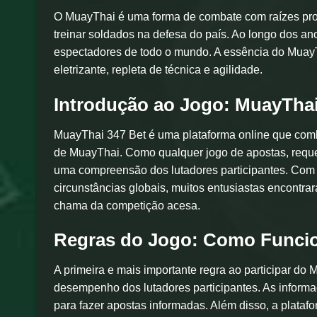
O MuayThai é uma forma de combate com raízes profu
treinar soldados na defesa do país. Ao longo dos an
espectadores de todo o mundo. A essência do MuayT
eletrizante, repleta de técnica e agilidade.
Introdução ao Jogo: MuayThai
MuayThai 347 Bet é uma plataforma online que combi
de MuayThai. Como qualquer jogo de apostas, reque
uma compreensão dos lutadores participantes. Com 
circunstâncias globais, muitos entusiastas encontr
chama da competição acesa.
Regras do Jogo: Como Funcio
A primeira e mais importante regra ao participar do M
desempenho dos lutadores participantes. As informaçõ
para fazer apostas informadas. Além disso, a plataf