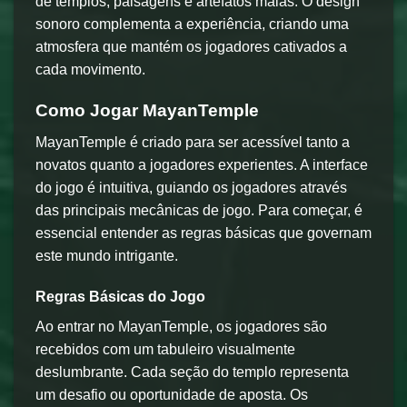
de templos, paisagens e artefatos maias. O design
sonoro complementa a experiência, criando uma
atmosfera que mantém os jogadores cativados a
cada movimento.
Como Jogar MayanTemple
MayanTemple é criado para ser acessível tanto a
novatos quanto a jogadores experientes. A interface
do jogo é intuitiva, guiando os jogadores através
das principais mecânicas de jogo. Para começar, é
essencial entender as regras básicas que governam
este mundo intrigante.
Regras Básicas do Jogo
Ao entrar no MayanTemple, os jogadores são
recebidos com um tabuleiro visualmente
deslumbrante. Cada seção do templo representa
um desafio ou oportunidade de aposta. Os