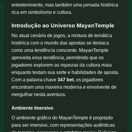
entretenimento, mas também uma jornada histórica
rica em simbolismo e cultura.
Introdução ao Universo MayanTemple
No atual cenário de jogos, a mistura de temática
histórica com o mundo das apostas se destaca
como uma tendência crescente. MayanTemple
aproveita essa tendência, permitindo que os
jogadores explorem as riquezas da cultura maia
enquanto testam sua sorte e habilidades de aposta.
Com a palavra-chave
347 bet
, os jogadores
encontram uma maneira moderna e envolvente de
mergulhar nesta aventura.
Ambiente Imersivo
O ambiente gráfico do MayanTemple é projetado
para ser imersivo, com representações autênticas