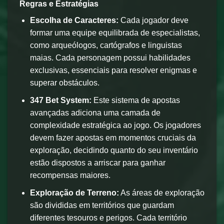
Regras e Estratégias
Escolha de Caracteres:
Cada jogador deve
formar uma equipe equilibrada de especialistas,
como arqueólogos, cartógrafos e linguistas
maias. Cada personagem possui habilidades
exclusivas, essenciais para resolver enigmas e
superar obstáculos.
347 Bet System:
Este sistema de apostas
avançadas adiciona uma camada de
complexidade estratégica ao jogo. Os jogadores
devem fazer apostas em momentos cruciais da
exploração, decidindo quanto do seu inventário
estão dispostos a arriscar para ganhar
recompensas maiores.
Exploração de Terreno:
As áreas de exploração
são divididas em territórios que guardam
diferentes tesouros e perigos. Cada território