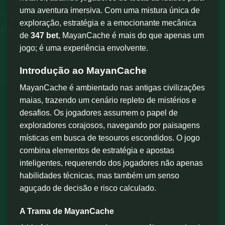
uma aventura imersiva. Com uma mistura única de
exploração, estratégia e a emocionante mecânica
de
347 bet
, MayanCache é mais do que apenas um
jogo; é uma experiência envolvente.
Introdução ao MayanCache
MayanCache é ambientado nas antigas civilizações
maias, trazendo um cenário repleto de mistérios e
desafios. Os jogadores assumem o papel de
exploradores corajosos, navegando por paisagens
místicas em busca de tesouros escondidos. O jogo
combina elementos de estratégia e apostas
inteligentes, requerendo dos jogadores não apenas
habilidades técnicas, mas também um senso
aguçado de decisão e risco calculado.
A Trama de MayanCache