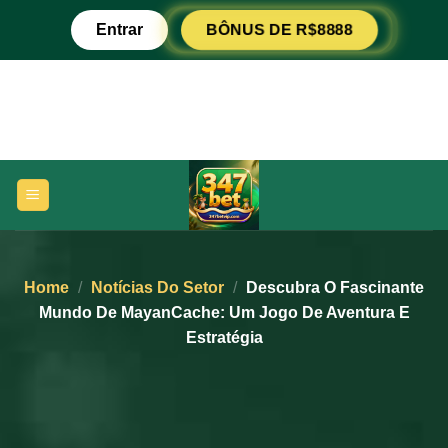
Ir
Entrar
BÔNUS DE R$8888
para
o
conteúdo
Home
/
Notícias Do Setor
/
Descubra O Fascinante
Mundo De MayanCache: Um Jogo De Aventura E
Estratégia