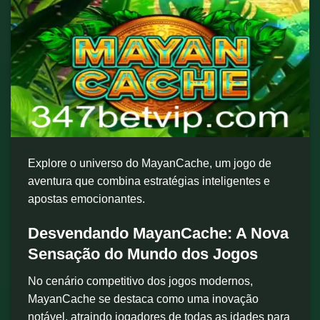
Explore o universo do MayanCache, um jogo de
aventura que combina estratégias inteligentes e
apostas emocionantes.
Desvendando MayanCache: A Nova
Sensação do Mundo dos Jogos
No cenário competitivo dos jogos modernos,
MayanCache se destaca como uma inovação
notável, atraindo jogadores de todas as idades para