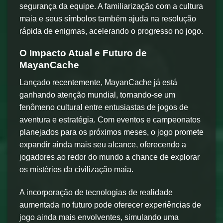
segurança da equipe. A familiarização com a cultura
maia e seus símbolos também ajuda na resolução
rápida de enigmas, acelerando o progresso no jogo.
O Impacto Atual e Futuro de
MayanCache
Lançado recentemente, MayanCache já está
ganhando atenção mundial, tornando-se um
fenômeno cultural entre entusiastas de jogos de
aventura e estratégia. Com eventos e campeonatos
planejados para os próximos meses, o jogo promete
expandir ainda mais seu alcance, oferecendo a
jogadores ao redor do mundo a chance de explorar
os mistérios da civilização maia.
A incorporação de tecnologias de realidade
aumentada no futuro pode oferecer experiências de
jogo ainda mais envolventes, simulando uma