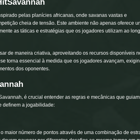
HitSavannah
pirado pelas planícies africanas, onde savanas vastas e
petição cheia de tensão. Este ambiente não apenas oferece 
nte as táticas e estratégias que os jogadores utilizam ao lon
ar de maneira criativa, aproveitando os recursos disponíveis n
t' se torna essencial à medida que os jogadores avançam, exigi
imentos dos oponentes.
vannah
Savannah, é crucial entender as regras e mecânicas que guiam
e definem a jogabilidade:
 o maior número de pontos através de uma combinação de estr