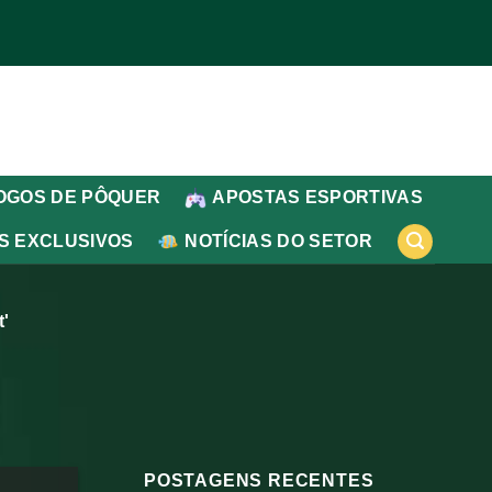
OGOS DE PÔQUER
APOSTAS ESPORTIVAS
S EXCLUSIVOS
NOTÍCIAS DO SETOR
'
POSTAGENS RECENTES