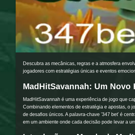
Descubra as mecânicas, regras e a atmosfera envol
jogadores com estratégias únicas e eventos emocio
MadHitSavannah: Um Novo 
MadHitSavannah é uma experiência de jogo que cap
Combinando elementos de estratégia e apostas, o jo
de desafios únicos. A palavra-chave '347 bet' é cen
em um ambiente onde cada decisão pode levar a uma