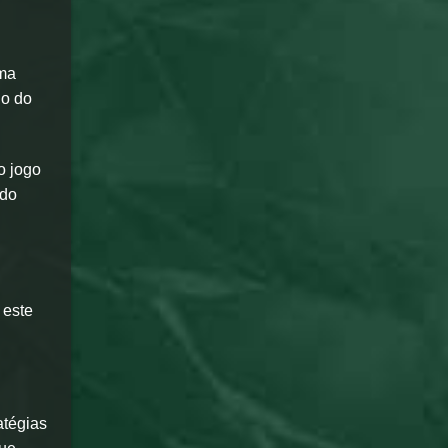
uma
go do
o jogo
ndo
 este
atégias