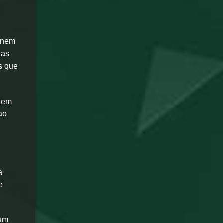
finem
nas
s que
odem
ao
a
e
 um