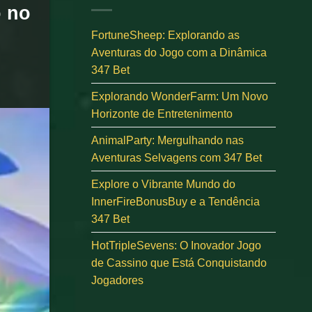
o no
FortuneSheep: Explorando as
Aventuras do Jogo com a Dinâmica
347 Bet
Explorando WonderFarm: Um Novo
Horizonte de Entretenimento
AnimalParty: Mergulhando nas
Aventuras Selvagens com 347 Bet
Explore o Vibrante Mundo do
InnerFireBonusBuy e a Tendência
347 Bet
HotTripleSevens: O Inovador Jogo
de Cassino que Está Conquistando
Jogadores