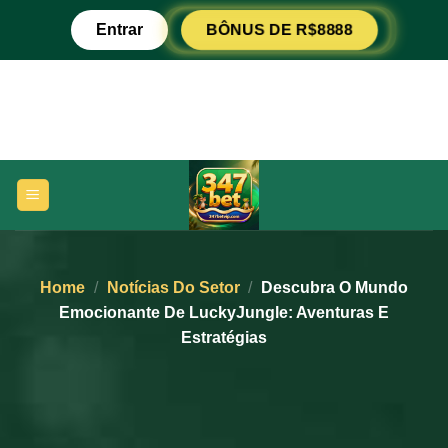
Ir
Entrar
BÔNUS DE R$8888
para
o
conteúdo
Home
/
Notícias Do Setor
/
Descubra O Mundo
Emocionante De LuckyJungle: Aventuras E
Estratégias