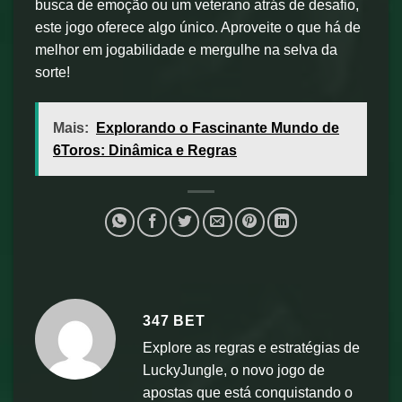
busca de emoção ou um veterano atrás de desafio,
este jogo oferece algo único. Aproveite o que há de
melhor em jogabilidade e mergulhe na selva da
sorte!
Mais:
Explorando o Fascinante Mundo de
6Toros: Dinâmica e Regras
347 BET
Explore as regras e estratégias de
LuckyJungle, o novo jogo de
apostas que está conquistando o