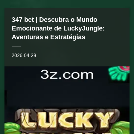
347 bet | Descubra o Mundo
Emocionante de LuckyJungle:
Aventuras e Estratégias
2026-04-29