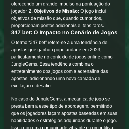
oferecendo um grande impulso na pontuação do
jogador.
2. Objetivos de Missão:
O jogo inclui
objetivos de missão que, quando cumpridos,
proporcionam pontos adicionais e itens raros.
347 bet: O Impacto no Cenário de Jogos
O termo “347 bet” refere-se a uma tendência de
apostas que ganhou popularidade em 2023,
particularmente no contexto de jogos online como
JungleGems. Essa tendência combina o
entretenimento dos jogos com a adrenalina das
apostas, adicionando uma nova camada de
excitação e desafio.
No caso do JungleGems, a mecânica de jogo se
presta bem a esse tipo de abordagem, permitindo
que os jogadores façam apostas baseadas em suas
habilidades e estratégias adquiridas durante o jogo.
Isso criou uma comunidade vibrante e competitiva