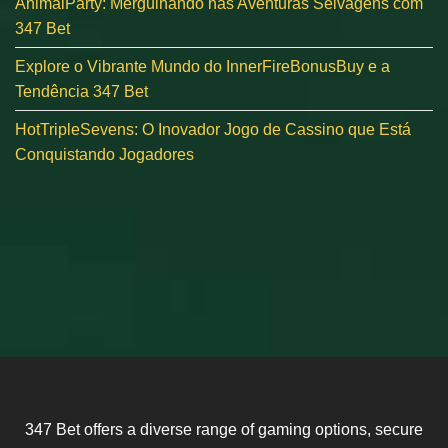
AnimalParty: Mergulhando nas Aventuras Selvagens com
347 Bet
Explore o Vibrante Mundo do InnerFireBonusBuy e a
Tendência 347 Bet
HotTripleSevens: O Inovador Jogo de Cassino que Está
Conquistando Jogadores
347 Bet offers a diverse range of gaming options, secure