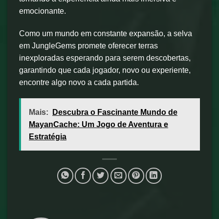
emocionante.
Como um mundo em constante expansão, a selva
em JungleGems promete oferecer terras
inexploradas esperando para serem descobertas,
garantindo que cada jogador, novo ou experiente,
encontre algo novo a cada partida.
Mais:
Descubra o Fascinante Mundo de
MayanCache: Um Jogo de Aventura e
Estratégia