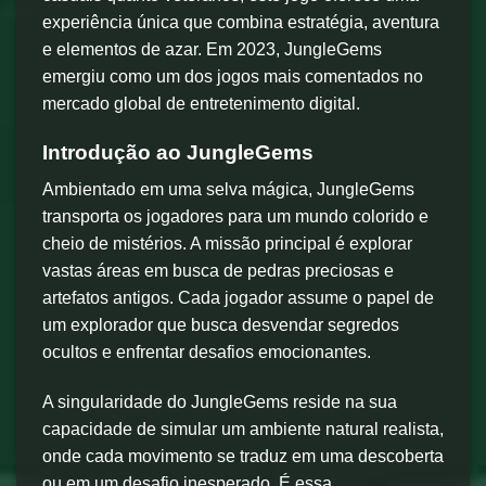
experiência única que combina estratégia, aventura
e elementos de azar. Em 2023, JungleGems
emergiu como um dos jogos mais comentados no
mercado global de entretenimento digital.
Introdução ao JungleGems
Ambientado em uma selva mágica, JungleGems
transporta os jogadores para um mundo colorido e
cheio de mistérios. A missão principal é explorar
vastas áreas em busca de pedras preciosas e
artefatos antigos. Cada jogador assume o papel de
um explorador que busca desvendar segredos
ocultos e enfrentar desafios emocionantes.
A singularidade do JungleGems reside na sua
capacidade de simular um ambiente natural realista,
onde cada movimento se traduz em uma descoberta
ou em um desafio inesperado. É essa