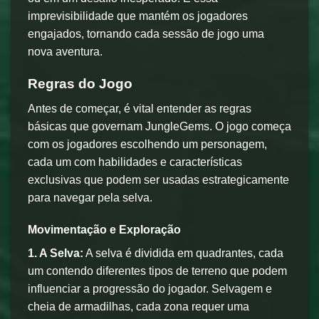
imprevisibilidade que mantém os jogadores
engajados, tornando cada sessão de jogo uma
nova aventura.
Regras do Jogo
Antes de começar, é vital entender as regras
básicas que governam JungleGems. O jogo começa
com os jogadores escolhendo um personagem,
cada um com habilidades e características
exclusivas que podem ser usadas estrategicamente
para navegar pela selva.
Movimentação e Exploração
1. A Selva:
A selva é dividida em quadrantes, cada
um contendo diferentes tipos de terreno que podem
influenciar a progressão do jogador. Selvagem e
cheia de armadilhas, cada zona requer uma