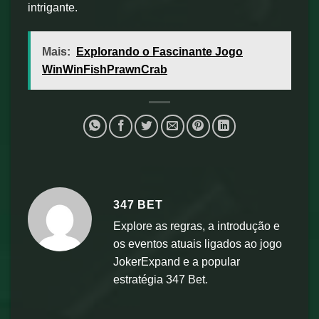
intrigante.
Mais:
Explorando o Fascinante Jogo
WinWinFishPrawnCrab
347 BET
Explore as regras, a introdução e
os eventos atuais ligados ao jogo
JokerExpand e a popular
estratégia 347 Bet.