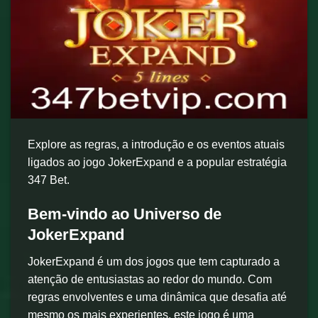
Explore as regras, a introdução e os eventos atuais
ligados ao jogo JokerExpand e a popular estratégia
347 Bet.
Bem-vindo ao Universo de
JokerExpand
JokerExpand é um dos jogos que tem capturado a
atenção de entusiastas ao redor do mundo. Com
regras envolventes e uma dinâmica que desafia até
mesmo os mais experientes, este jogo é uma