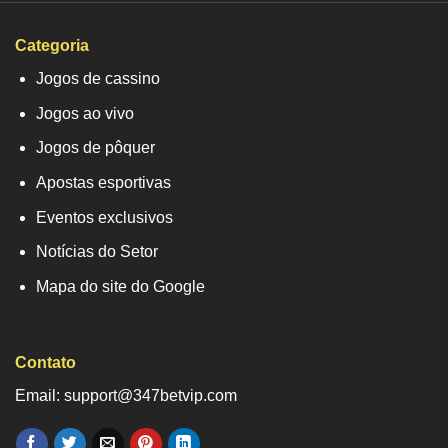
Categoria
Jogos de cassino
Jogos ao vivo
Jogos de pôquer
Apostas esportivas
Eventos exclusivos
Notícias do Setor
Mapa do site do Google
Contato
Email: support@347betvip.com