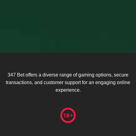
347 Bet offers a diverse range of gaming options, secure
transactions, and customer support for an engaging online
experience.