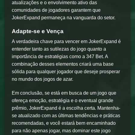
atualizações e o envolvimento ativo das
comunidades de jogadores garantem que
JokerExpand permaneça na vanguarda do setor.
Adapte-se e Vença
A verdadeira chave para vencer em JokerExpand é
entender tanto as sutilezas do jogo quanto a
importância de estratégias como a 347 Bet. A
combinação desses elementos criará uma base
sólida para qualquer jogador que deseje prosperar
no mundo dos jogos de azar.
Em conclusão, se está em busca de um jogo que
ofereça emoção, estratégia e o eventual grande
prêmio, JokerExpand é a escolha certa. Mantenha-
se atualizado com as últimas tendências e práticas
recomendadas, e você estará bem encaminhado
para não apenas jogar, mas dominar este jogo