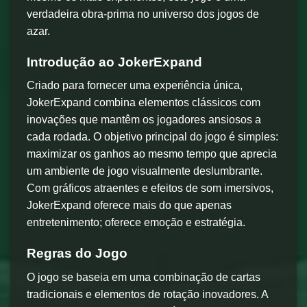
verdadeira obra-prima no universo dos jogos de
azar.
Introdução ao JokerExpand
Criado para fornecer uma experiência única,
JokerExpand combina elementos clássicos com
inovações que mantêm os jogadores ansiosos a
cada rodada. O objetivo principal do jogo é simples:
maximizar os ganhos ao mesmo tempo que aprecia
um ambiente de jogo visualmente deslumbrante.
Com gráficos atraentes e efeitos de som imersivos,
JokerExpand oferece mais do que apenas
entretenimento; oferece emoção e estratégia.
Regras do Jogo
O jogo se baseia em uma combinação de cartas
tradicionais e elementos de rotação inovadores. A