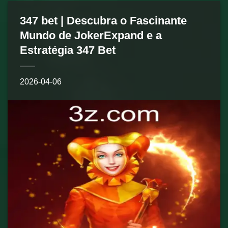
347 bet | Descubra o Fascinante
Mundo de JokerExpand e a
Estratégia 347 Bet
2026-04-06