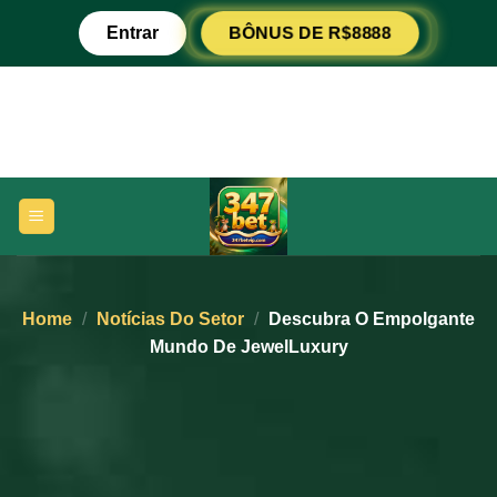
Ir
BÔNUS DE R$8888
Entrar
para
o
conteúdo
Home
/
Notícias Do Setor
/
Descubra O Empolgante
Mundo De JewelLuxury