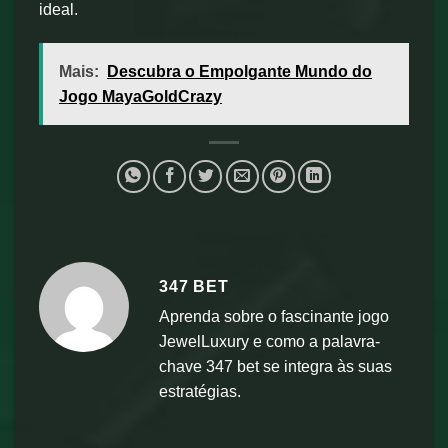
ideal.
Mais:
Descubra o Empolgante Mundo do
Jogo MayaGoldCrazy
347 BET
Aprenda sobre o fascinante jogo
JewelLuxury e como a palavra-
chave 347 bet se integra às suas
estratégias.