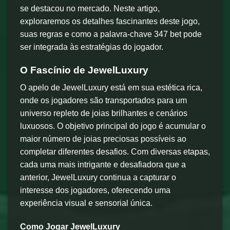
se destacou no mercado. Neste artigo,
exploraremos os detalhes fascinantes deste jogo,
suas regras e como a palavra-chave 347 bet pode
ser integrada às estratégias do jogador.
O Fascínio de JewelLuxury
O apelo de JewelLuxury está em sua estética rica,
onde os jogadores são transportados para um
universo repleto de joias brilhantes e cenários
luxuosos. O objetivo principal do jogo é acumular o
maior número de joias preciosas possíveis ao
completar diferentes desafios. Com diversas etapas,
cada uma mais intrigante e desafiadora que a
anterior, JewelLuxury continua a capturar o
interesse dos jogadores, oferecendo uma
experiência visual e sensorial única.
Como Jogar JewelLuxury