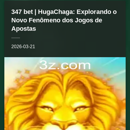
347 bet | HugaChaga: Explorando o
Novo Fenômeno dos Jogos de
Apostas
2026-03-21