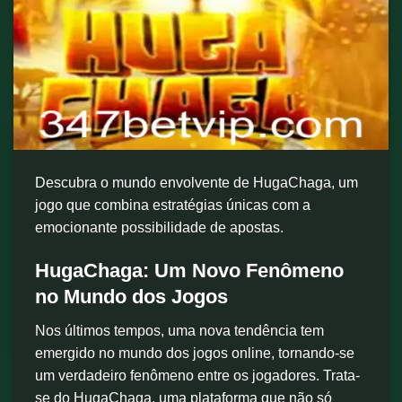
Descubra o mundo envolvente de HugaChaga, um
jogo que combina estratégias únicas com a
emocionante possibilidade de apostas.
HugaChaga: Um Novo Fenômeno
no Mundo dos Jogos
Nos últimos tempos, uma nova tendência tem
emergido no mundo dos jogos online, tornando-se
um verdadeiro fenômeno entre os jogadores. Trata-
se do HugaChaga, uma plataforma que não só