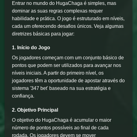
Entrar no mundo do HugaChaga é simples, mas
dominar as suas regras complexas requer
habilidade e prática. O jogo é estruturado em níveis,
cada um oferecendo desafios únicos. Veja algumas
diretrizes básicas para jogar:
1. Início do Jogo
Os jogadores começam com um conjunto básico de
pontos que podem ser utilizados para avançar nos
níveis iniciais. A partir do primeiro nível, os
jogadores têm a oportunidade de apostar através do
sistema '347 bet' baseado na sua estratégia e
confiança.
2. Objetivo Principal
O objetivo do HugaChaga é acumular o maior
número de pontos possíveis ao final de cada
rodada. Os jogadores devem se mover