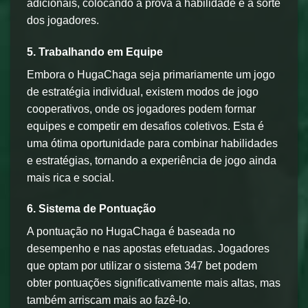
adicionais, colocando à prova a habilidade e a sorte
dos jogadores.
5. Trabalhando em Equipe
Embora o HugaChaga seja primariamente um jogo
de estratégia individual, existem modos de jogo
cooperativos, onde os jogadores podem formar
equipes e competir em desafios coletivos. Esta é
uma ótima oportunidade para combinar habilidades
e estratégias, tornando a experiência de jogo ainda
mais rica e social.
6. Sistema de Pontuação
A pontuação no HugaChaga é baseada no
desempenho e nas apostas efetuadas. Jogadores
que optam por utilizar o sistema 347 bet podem
obter pontuações significativamente mais altas, mas
também arriscam mais ao fazê-lo.