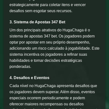
estrategicamente para coletar itens e vencer
desafios sem esgotar seus recursos.
3. Sistema de Apostas 347 Bet
Um dos principais atrativos do HugaChaga é o
sistema de apostas 347 bet. Os jogadores podem
optar por apostar em seu próprio desempenho,
adicionando um risco calculado à jogabilidade. Este
sistema incentiva os jogadores a refinar suas
habilidades e tomar decisões estratégicas
ponderadas.
4. Desafios e Eventos
Cada nível no HugaChaga apresenta desafios que
os jogadores devem superar. Além disso, eventos
especiais ocorrem periodicamente e podem
oferecer maiores recompensas ou desafios