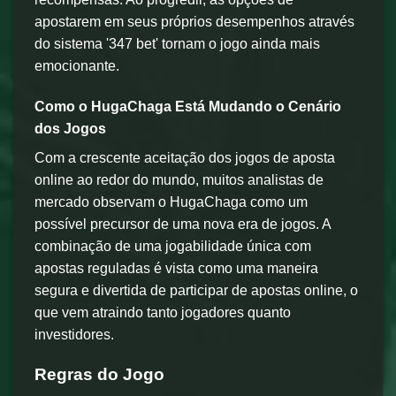
apostarem em seus próprios desempenhos através
do sistema '347 bet' tornam o jogo ainda mais
emocionante.
Como o HugaChaga Está Mudando o Cenário
dos Jogos
Com a crescente aceitação dos jogos de aposta
online ao redor do mundo, muitos analistas de
mercado observam o HugaChaga como um
possível precursor de uma nova era de jogos. A
combinação de uma jogabilidade única com
apostas reguladas é vista como uma maneira
segura e divertida de participar de apostas online, o
que vem atraindo tanto jogadores quanto
investidores.
Regras do Jogo