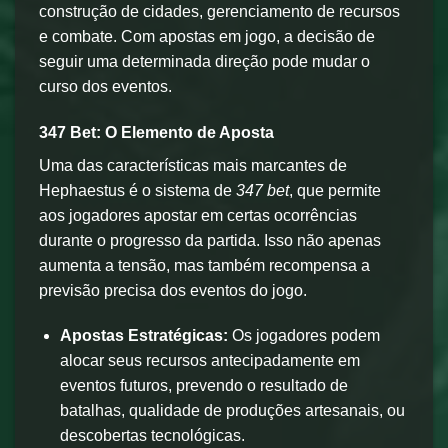
construção de cidades, gerenciamento de recursos
e combate. Com apostas em jogo, a decisão de
seguir uma determinada direção pode mudar o
curso dos eventos.
347 Bet: O Elemento de Aposta
Uma das características mais marcantes de
Hephaestus é o sistema de
347 bet
, que permite
aos jogadores apostar em certas ocorrências
durante o progresso da partida. Isso não apenas
aumenta a tensão, mas também recompensa a
previsão precisa dos eventos do jogo.
Apostas Estratégicas:
Os jogadores podem
alocar seus recursos antecipadamente em
eventos futuros, prevendo o resultado de
batalhas, qualidade de produções artesanais, ou
descobertas tecnológicas.