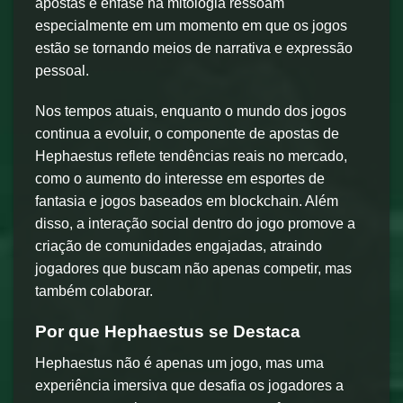
apostas e ênfase na mitologia ressoam
especialmente em um momento em que os jogos
estão se tornando meios de narrativa e expressão
pessoal.
Nos tempos atuais, enquanto o mundo dos jogos
continua a evoluir, o componente de apostas de
Hephaestus reflete tendências reais no mercado,
como o aumento do interesse em esportes de
fantasia e jogos baseados em blockchain. Além
disso, a interação social dentro do jogo promove a
criação de comunidades engajadas, atraindo
jogadores que buscam não apenas competir, mas
também colaborar.
Por que Hephaestus se Destaca
Hephaestus não é apenas um jogo, mas uma
experiência imersiva que desafia os jogadores a