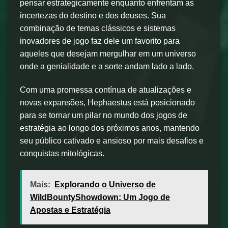
pensar estrategicamente enquanto enfrentam as
incertezas do destino e dos deuses. Sua
combinação de temas clássicos e sistemas
inovadores de jogo faz dele um favorito para
aqueles que desejam mergulhar em um universo
onde a genialidade e a sorte andam lado a lado.
Com uma promessa contínua de atualizações e
novas expansões, Hephaestus está posicionado
para se tornar um pilar no mundo dos jogos de
estratégia ao longo dos próximos anos, mantendo
seu público cativado e ansioso por mais desafios e
conquistas mitológicas.
Mais:
Explorando o Universo de
WildBountyShowdown: Um Jogo de
Apostas e Estratégia