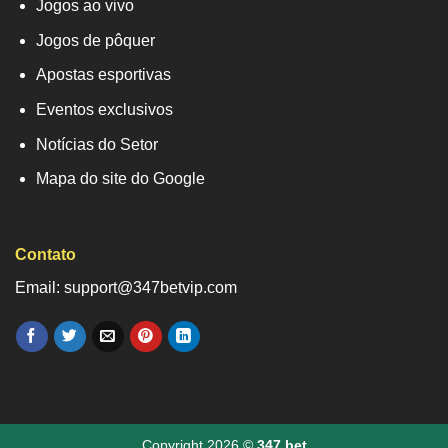
Jogos ao vivo
Jogos de pôquer
Apostas esportivas
Eventos exclusivos
Notícias do Setor
Mapa do site do Google
Contato
Email: support@347betvip.com
Copyright 2026 ©
347 bet