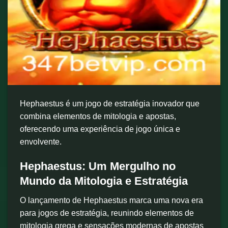
Hephaestus é um jogo de estratégia inovador que
combina elementos de mitologia e apostas,
oferecendo uma experiência de jogo única e
envolvente.
Hephaestus: Um Mergulho no
Mundo da Mitologia e Estratégia
O lançamento de Hephaestus marca uma nova era
para jogos de estratégia, reunindo elementos de
mitologia grega e sensações modernas de apostas