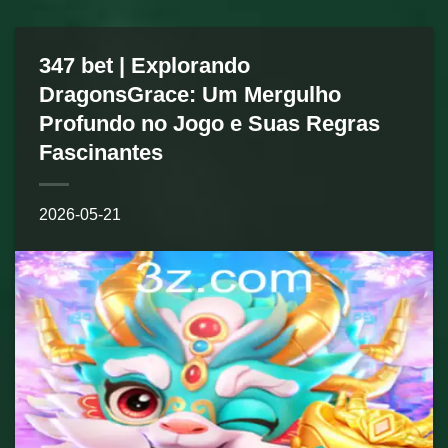
347 bet | Explorando
DragonsGrace: Um Mergulho
Profundo no Jogo e Suas Regras
Fascinantes
2026-05-21