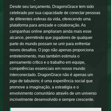
Desde seu lançamento, DragonsGrace tem sido
celebrado por sua capacidade de conectar pessoas
de diferentes esferas da vida, oferecendo uma
plataforma para amizade e colaboração. As
campanhas online ampliaram ainda mais esse
alcance, permitindo que jogadores de qualquer
parte do mundo possam se unir para enfrentar
novos desafios. O jogo não apenas proporciona
entretenimento, mas também estimula o
pensamento crítico e o trabalho em equipe,
competências essenciais em nosso mundo
interconectado. DragonGrace não é apenas um
jogo de tabuleiro; é uma experiência social que
promove a imaginação, a estratégia e o
envolvimento comunitário através de um universo
incrivelmente desenvolvido e sempre crescente.