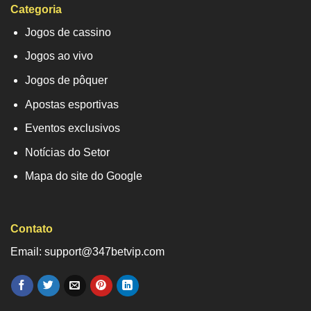
Categoria
Jogos de cassino
Jogos ao vivo
Jogos de pôquer
Apostas esportivas
Eventos exclusivos
Notícias do Setor
Mapa do site do Google
Contato
Email: support@347betvip.com