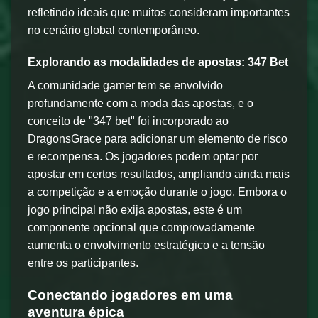
refletindo ideais que muitos consideram importantes
no cenário global contemporâneo.
Explorando as modalidades de apostas: 347 Bet
A comunidade gamer tem se envolvido
profundamente com a moda das apostas, e o
conceito de "347 bet" foi incorporado ao
DragonsGrace para adicionar um elemento de risco
e recompensa. Os jogadores podem optar por
apostar em certos resultados, ampliando ainda mais
a competição e a emoção durante o jogo. Embora o
jogo principal não exija apostas, este é um
componente opcional que comprovadamente
aumenta o envolvimento estratégico e a tensão
entre os participantes.
Conectando jogadores em uma
aventura épica