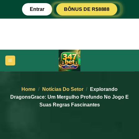
Ir
BÔNUS DE R$8888
Entrar
para
o
conteúdo
Home
/
Notícias Do Setor
/
Explorando
DragonsGrace: Um Mergulho Profundo No Jogo E
Suas Regras Fascinantes