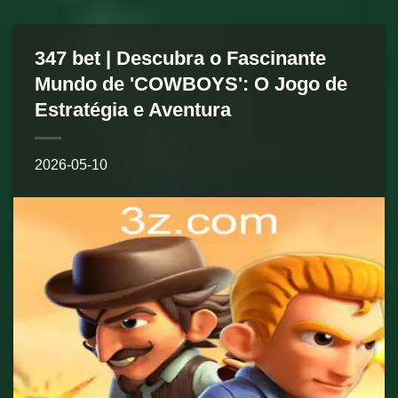
347 bet | Descubra o Fascinante
Mundo de 'COWBOYS': O Jogo de
Estratégia e Aventura
2026-05-10