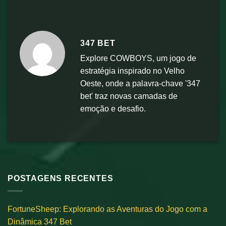
347 BET
Explore COWBOYS, um jogo de
estratégia inspirado no Velho
Oeste, onde a palavra-chave '347
bet' traz novas camadas de
emoção e desafio.
POSTAGENS RECENTES
FortuneSheep: Explorando as Aventuras do Jogo com a
Dinâmica 347 Bet