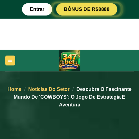
Ir
Entrar
BÔNUS DE R$8888
para
o
conteúdo
Home
/
Notícias Do Setor
/
Descubra O Fascinante
Mundo De 'COWBOYS': O Jogo De Estratégia E
Aventura