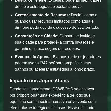
Duelo:
Um elemento central onde as habilidades
de tiro e estratégia são postas à prova.
Gerenciamento de Recursos:
Decidir como e
quando usar recursos limitados como água e
dinheiro pode decidir o sucesso de sua jornada.
Construção de Cidade:
Construa e fortifique
sua cidade para protegê-la contra invasões e
garantir um fluxo seguro de recursos.
Eventos de Aposta:
Eventos onde os jogadores
podem usar a ‘347 bet’ para amplificar seus
ganhos ou acelerar estratégias a longo prazo.
Impacto nos Jogos Atuais
Desde seu lançamento, COWBOYS se destacou
por proporcionar uma experiência de jogo que
equilibria com maestria narrativa envolvente com
elementos estratégicos intensos. Esse equilíbrio