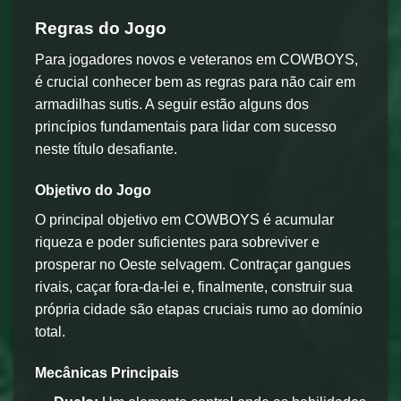
Regras do Jogo
Para jogadores novos e veteranos em COWBOYS,
é crucial conhecer bem as regras para não cair em
armadilhas sutis. A seguir estão alguns dos
princípios fundamentais para lidar com sucesso
neste título desafiante.
Objetivo do Jogo
O principal objetivo em COWBOYS é acumular
riqueza e poder suficientes para sobreviver e
prosperar no Oeste selvagem. Contraçar gangues
rivais, caçar fora-da-lei e, finalmente, construir sua
própria cidade são etapas cruciais rumo ao domínio
total.
Mecânicas Principais