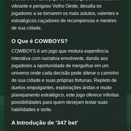
vibrante e perigoso Velho Oeste, desafia os
jogadores a se tornarem os mais astutos, valentes e
estratégicos caçadores de recompensas e mestres
de sua cidade.
O Que é COWBOYS?
COWBOYS é um jogo que mistura experiência
interativa com narrativa envolvente, dando aos
jogadores a oportunidade de mergulhar em um
universo onde cada decisão pode alterar o caminho
de sua cidade e suas próprias fortunas. Repleto de
duelos empolgantes, explorações áridas e muito
planejamento estratégico, este jogo oferece infinitas
possibilidades para quem desejam testar suas
habilidades e sorte.
A Introdução de '347 bet'