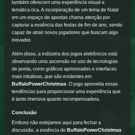
também oferecem uma experiência visual e
temática rica. A incorporação de um tema de Natal
em um espaço de apostas chama atenção por
capturar a essência das festas de fim de ano, sendo
capaz de atrair novos jogadores que buscam algo
inovador.
Além disso, a indústria dos jogos eletrônicos está
observando uma ascensão no uso de tecnologias
de ponta, como gráficos aprimorados e interfaces
mais intuitivas, que são evidentes em
BuffaloPowerChristmas
. O jogo aproveita essas
tendências para proporcionar uma experiência que
é tanto imersiva quanto recompensadora.
Conclusão
Embora não estejamos aqui para fechar a
discussão, a essência de
BuffaloPowerChristmas