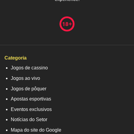
Categoria
Jogos de cassino
Jogos ao vivo
Jogos de pôquer
Apostas esportivas
Eventos exclusivos
Notícias do Setor
Mapa do site do Google