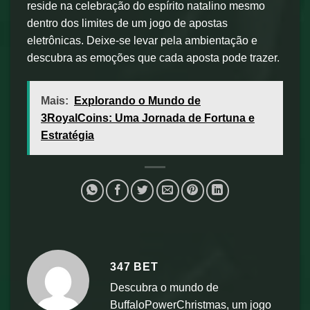
reside na celebração do espírito natalino mesmo
dentro dos limites de um jogo de apostas
eletrônicas. Deixe-se levar pela ambientação e
descubra as emoções que cada aposta pode trazer.
Mais:
Explorando o Mundo de
3RoyalCoins: Uma Jornada de Fortuna e
Estratégia
347 BET
Descubra o mundo de
BuffaloPowerChristmas, um jogo