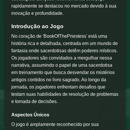
rapidamente se destacou no mercado devido à sua
inovação e profundidade.
Introdução ao Jogo
No coração de 'BookOfThePriestess' está uma
história rica e detalhada, centrada em um mundo de
fantasia onde sacerdotisas detêm poderes místicos.
Os jogadores são convidados a mergulhar nessa
narrativa, assumindo o papel de uma sacerdotisa
em treinamento que busca desvendar os mistérios
antigos contidos no livro sagrado. Ao longo da
jornada, os jogadores enfrentam desafios que
testam suas habilidades de resolução de problemas
e tomada de decisões.
Aspectos Únicos
O jogo é amplamente reconhecido por sua