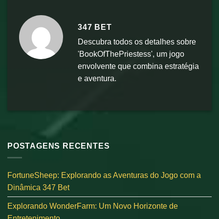
347 BET
Descubra todos os detalhes sobre
'BookOfThePriestess', um jogo
envolvente que combina estratégia
e aventura.
POSTAGENS RECENTES
FortuneSheep: Explorando as Aventuras do Jogo com a
Dinâmica 347 Bet
Explorando WonderFarm: Um Novo Horizonte de
Entretenimento