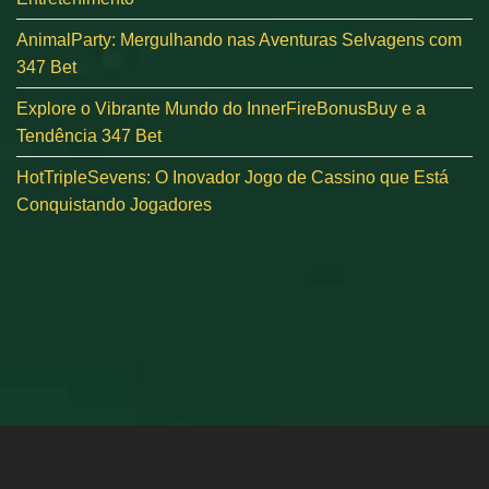
AnimalParty: Mergulhando nas Aventuras Selvagens com
347 Bet
Explore o Vibrante Mundo do InnerFireBonusBuy e a
Tendência 347 Bet
HotTripleSevens: O Inovador Jogo de Cassino que Está
Conquistando Jogadores