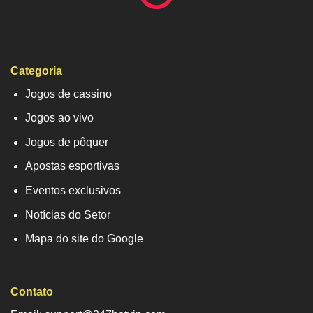
Categoria
Jogos de cassino
Jogos ao vivo
Jogos de pôquer
Apostas esportivas
Eventos exclusivos
Notícias do Setor
Mapa do site do Google
Contato