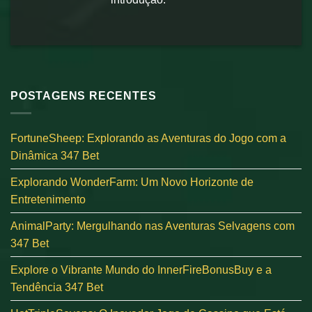
POSTAGENS RECENTES
FortuneSheep: Explorando as Aventuras do Jogo com a
Dinâmica 347 Bet
Explorando WonderFarm: Um Novo Horizonte de
Entretenimento
AnimalParty: Mergulhando nas Aventuras Selvagens com
347 Bet
Explore o Vibrante Mundo do InnerFireBonusBuy e a
Tendência 347 Bet