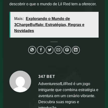
descobrir o que o mundo de Lil Red tem a oferecer.
Mais:
Explorando o Mundo de
3ChargeBuffalo: Estratégias, Regras e
Novidades
347 BET
AdventuresofLilRed é um jogo
intrigante que combina estratégia e
aventura em um cenário vibrante.
Descubra suas regras e
introdução.