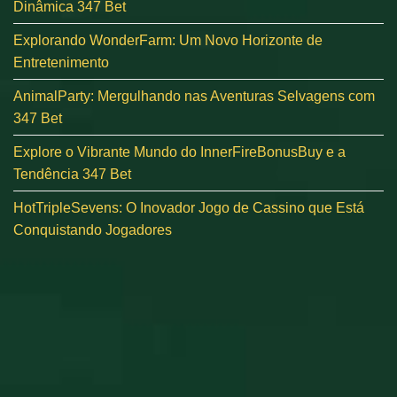
Dinâmica 347 Bet
Explorando WonderFarm: Um Novo Horizonte de
Entretenimento
AnimalParty: Mergulhando nas Aventuras Selvagens com
347 Bet
Explore o Vibrante Mundo do InnerFireBonusBuy e a
Tendência 347 Bet
HotTripleSevens: O Inovador Jogo de Cassino que Está
Conquistando Jogadores