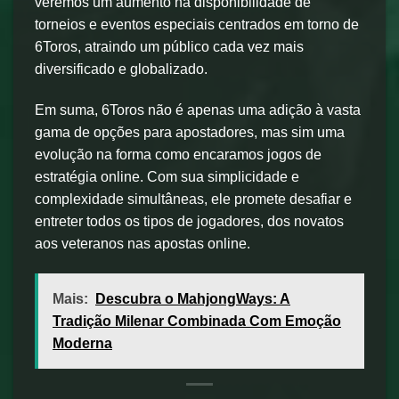
veremos um aumento na disponibilidade de
torneios e eventos especiais centrados em torno de
6Toros, atraindo um público cada vez mais
diversificado e globalizado.
Em suma, 6Toros não é apenas uma adição à vasta
gama de opções para apostadores, mas sim uma
evolução na forma como encaramos jogos de
estratégia online. Com sua simplicidade e
complexidade simultâneas, ele promete desafiar e
entreter todos os tipos de jogadores, dos novatos
aos veteranos nas apostas online.
Mais:
Descubra o MahjongWays: A
Tradição Milenar Combinada Com Emoção
Moderna