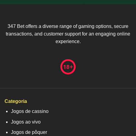
347 Bet offers a diverse range of gaming options, secure
transactions, and customer support for an engaging online
experience.
Categoria
Jogos de cassino
Jogos ao vivo
Jogos de pôquer