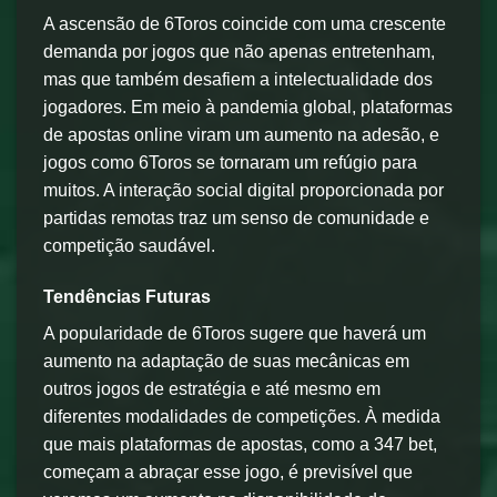
A ascensão de 6Toros coincide com uma crescente
demanda por jogos que não apenas entretenham,
mas que também desafiem a intelectualidade dos
jogadores. Em meio à pandemia global, plataformas
de apostas online viram um aumento na adesão, e
jogos como 6Toros se tornaram um refúgio para
muitos. A interação social digital proporcionada por
partidas remotas traz um senso de comunidade e
competição saudável.
Tendências Futuras
A popularidade de 6Toros sugere que haverá um
aumento na adaptação de suas mecânicas em
outros jogos de estratégia e até mesmo em
diferentes modalidades de competições. À medida
que mais plataformas de apostas, como a 347 bet,
começam a abraçar esse jogo, é previsível que