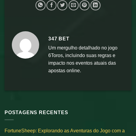
347 BET
Um mergulho detalhado no jogo
6Toros, incluindo suas regras e
impacto nos eventos atuais das
apostas online.
POSTAGENS RECENTES
FortuneSheep: Explorando as Aventuras do Jogo com a