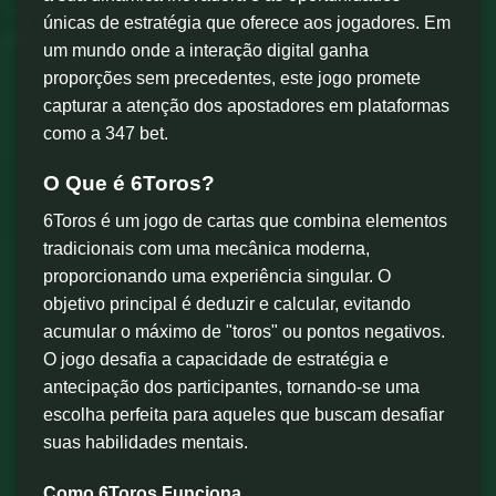
únicas de estratégia que oferece aos jogadores. Em
um mundo onde a interação digital ganha
proporções sem precedentes, este jogo promete
capturar a atenção dos apostadores em plataformas
como a 347 bet.
O Que é 6Toros?
6Toros é um jogo de cartas que combina elementos
tradicionais com uma mecânica moderna,
proporcionando uma experiência singular. O
objetivo principal é deduzir e calcular, evitando
acumular o máximo de "toros" ou pontos negativos.
O jogo desafia a capacidade de estratégia e
antecipação dos participantes, tornando-se uma
escolha perfeita para aqueles que buscam desafiar
suas habilidades mentais.
Como 6Toros Funciona