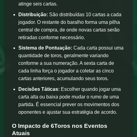
atinge seis cartas.
Distribuição:
São distribuídas 10 cartas a cada
jogador. O restante do baralho forma uma pilha
central de compra, de onde novas cartas serão
retiradas conforme necessário.
Sistema de Pontuação:
Cada carta possui uma
quantidade de toros, geralmente variando
conforme a sua numeração. A sexta carta de
cada linha força o jogador a coletar as cinco
cartas anteriores, acumulando seus toros.
Decisões Táticas:
Escolher quando jogar uma
carta alta ou baixa pode mudar o rumo de uma
partida. É essencial prever os movimentos dos
oponentes e ajustar sua estratégia de acordo.
O Impacto de 6Toros nos Eventos
Atuais