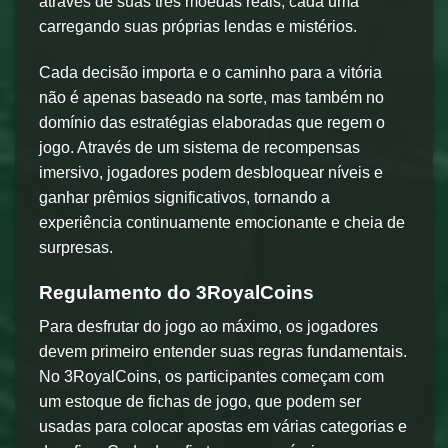
através de suas três moedas reais, cada uma
carregando suas próprias lendas e mistérios.
Cada decisão importa e o caminho para a vitória
não é apenas baseado na sorte, mas também no
domínio das estratégias elaboradas que regem o
jogo. Através de um sistema de recompensas
imersivo, jogadores podem desbloquear níveis e
ganhar prêmios significativos, tornando a
experiência continuamente emocionante e cheia de
surpresas.
Regulamento do 3RoyalCoins
Para desfrutar do jogo ao máximo, os jogadores
devem primeiro entender suas regras fundamentais.
No 3RoyalCoins, os participantes começam com
um estoque de fichas de jogo, que podem ser
usadas para colocar apostas em várias categorias e