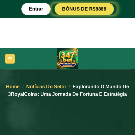
Ir
Entrar
BÔNUS DE R$8888
para
o
conteúdo
Home
/
Notícias Do Setor
/
Explorando O Mundo De
3RoyalCoins: Uma Jornada De Fortuna E Estratégia