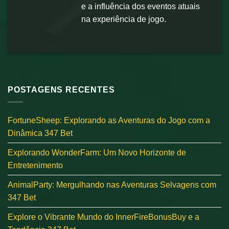
e a influência dos eventos atuais
na experiência de jogo.
POSTAGENS RECENTES
FortuneSheep: Explorando as Aventuras do Jogo com a
Dinâmica 347 Bet
Explorando WonderFarm: Um Novo Horizonte de
Entretenimento
AnimalParty: Mergulhando nas Aventuras Selvagens com
347 Bet
Explore o Vibrante Mundo do InnerFireBonusBuy e a