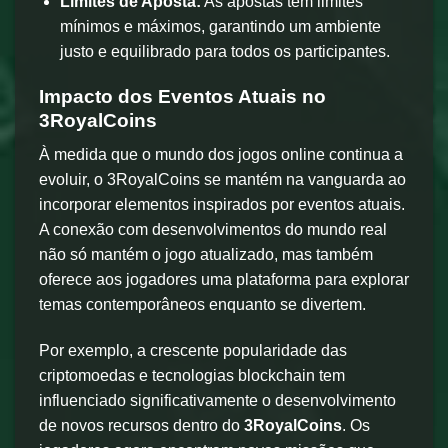
Limites de Aposta:
As apostas têm limites
mínimos e máximos, garantindo um ambiente
justo e equilibrado para todos os participantes.
Impacto dos Eventos Atuais no
3RoyalCoins
À medida que o mundo dos jogos online continua a
evoluir, o 3RoyalCoins se mantém na vanguarda ao
incorporar elementos inspirados por eventos atuais.
A conexão com desenvolvimentos do mundo real
não só mantém o jogo atualizado, mas também
oferece aos jogadores uma plataforma para explorar
temas contemporâneos enquanto se divertem.
Por exemplo, a crescente popularidade das
criptomoedas e tecnologias blockchain tem
influenciado significativamente o desenvolvimento
de novos recursos dentro do
3RoyalCoins
. Os